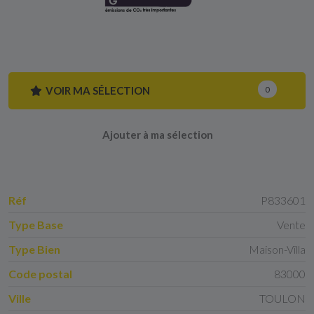
VOIR MA SÉLECTION
0
Ajouter à ma sélection
Réf
P833601
Type Base
Vente
Type Bien
Maison-Villa
Code postal
83000
Ville
TOULON