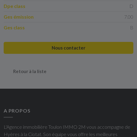
Dpe class
D
Ges émission
7.00
Ges class
B
Nous contacter
Retour à la liste
A PROPOS
L'Agence immobilière Toulon IMMO 2M vous accompagne de
Hyères à la Ciotat. Son équipe vous offre les meilleures