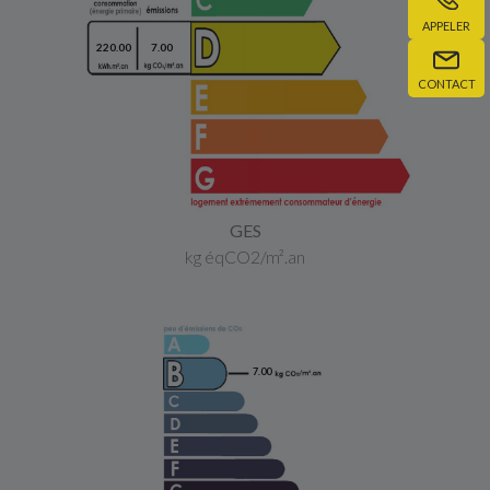
APPELER
220.00
7.00
CONTACT
GES
kg éqCO2/m².an
7.00