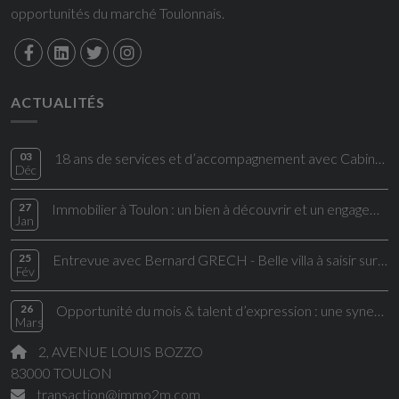
opportunités du marché Toulonnais.
ACTUALITÉS
03
18 ans de services et d’accompagnement avec Cabinet IMMO2M !
Déc
27
Immobilier à Toulon : un bien à découvrir et un engagement humain signé Cabinet
Jan
25
Entrevue avec Bernard GRECH - Belle villa à saisir sur le bon coin
Fév
26
Opportunité du mois & talent d’expression : une synergie au service du cabinet IMMO2M
Mars
2, AVENUE LOUIS BOZZO
83000 TOULON
transaction@immo2m.com