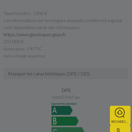
Taxe foncière :
1300 €
Les informations sur les risques auxquels ce bien est exposé
sont disponibles sur le site Géorisques
https://www.georisques.gouv.fr
231 000 €
Honoraires : 5 % TTC
inclus charge acquéreur
Masquer les caractéristiques DPE / GES
DPE
kWhEP/m².an
RECHERCHE