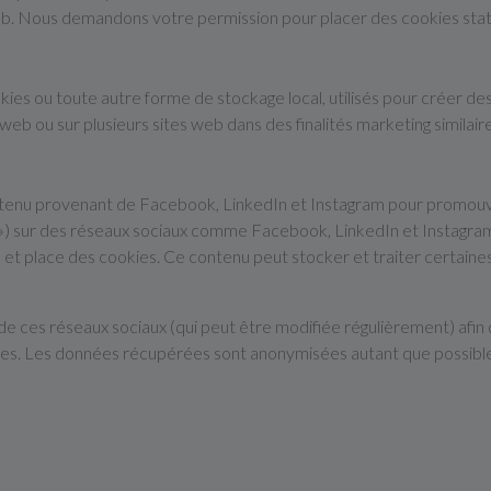
 web. Nous demandons votre permission pour placer des cookies stat
es ou toute autre forme de stockage local, utilisés pour créer des pr
te web ou sur plusieurs sites web dans des finalités marketing similair
ntenu provenant de Facebook, LinkedIn et Instagram pour promouvoi
t ») sur des réseaux sociaux comme Facebook, LinkedIn et Instagra
t place des cookies. Ce contenu peut stocker et traiter certaines 
té de ces réseaux sociaux (qui peut être modifiée régulièrement) afin
okies. Les données récupérées sont anonymisées autant que possibl