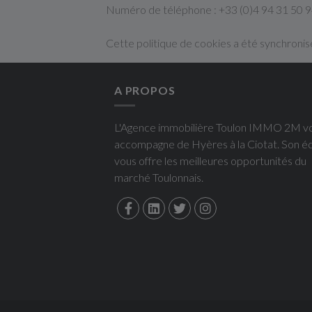
Numéro de téléphone : +33 (0)4 94 31 50 
Cette politique de cookies a été synchroni
A PROPOS
L'Agence immobilière Toulon IMMO 2M v
accompagne de Hyères à la Ciotat. Son é
vous offre les meilleures opportunités du
marché Toulonnais.