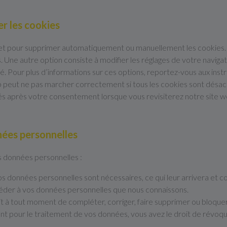
er les cookies
rnet pour supprimer automatiquement ou manuellement les cookies
 Une autre option consiste à modifier les réglages de votre naviga
. Pour plus d’informations sur ces options, reportez-vous aux instr
eb peut ne pas marcher correctement si tous les cookies sont désac
cés après votre consentement lorsque vous revisiterez notre site w
nées personnelles
s données personnelles :
vos données personnelles sont nécessaires, ce qui leur arrivera et
ccéder à vos données personnelles que nous connaissons.
roit à tout moment de compléter, corriger, faire supprimer ou bloqu
t pour le traitement de vos données, vous avez le droit de révoq