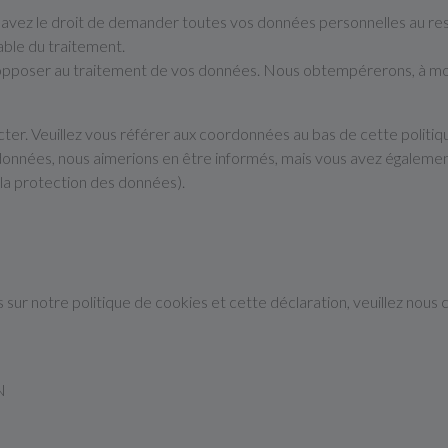
 avez le droit de demander toutes vos données personnelles au res
able du traitement.
opposer au traitement de vos données. Nous obtempérerons, à moins
cter. Veuillez vous référer aux coordonnées au bas de cette politiq
données, nous aimerions en être informés, mais vous avez égalemen
e la protection des données).
ur notre politique de cookies et cette déclaration, veuillez nous 
N