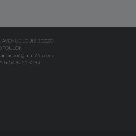
, AVENUE LOUIS BOZZO
0 TOULON
ransaction@immo2m.com
33 (0)4 94 31 50 94