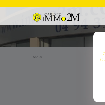
C
Accueil
sou