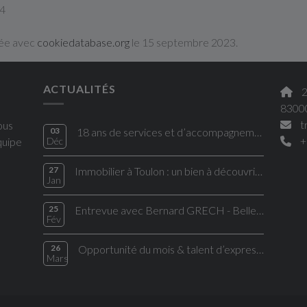
94
sée avec
cookiedatabase.org
le 15 septembre 2023.
ACTUALITÉS
2
8300
t
ous
03
18 ans de services et d’accompagnement avec Cabinet IMMO2M !
+
quipe
Déc
27
Immobilier à Toulon : un bien à découvrir et un engagement humain signé Cabinet
Jan
25
Entrevue avec Bernard GRECH - Belle villa à saisir sur le bon coin
Fév
26
Opportunité du mois & talent d’expression : une synergie au service du cabinet IMMO2M
Mars