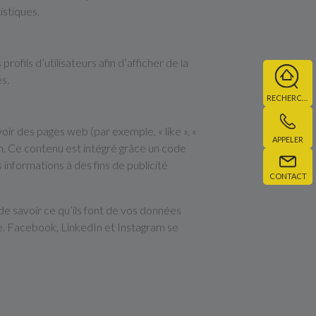
istiques.
ofils d’utilisateurs afin d’afficher de la
es.
RECHERCHE
r des pages web (par exemple, « like », «
APPELER
m. Ce contenu est intégré grâce un code
informations à des fins de publicité
CONTACT
 de savoir ce qu’ils font de vos données
e. Facebook, LinkedIn et Instagram se