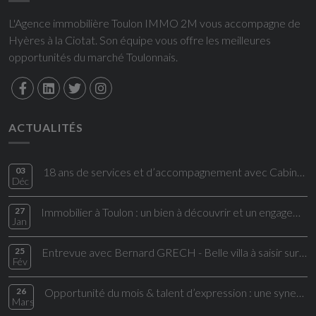
L'Agence immobilière Toulon IMMO 2M vous accompagne de
Hyères à la Ciotat. Son équipe vous offre les meilleures
opportunités du marché Toulonnais.
ACTUALITÉS
03
18 ans de services et d’accompagnement avec Cabinet IMMO2M !
Déc
27
Immobilier à Toulon : un bien à découvrir et un engagement humain signé Cabinet
Jan
25
Entrevue avec Bernard GRECH - Belle villa à saisir sur le bon coin
Fév
26
Opportunité du mois & talent d’expression : une synergie au service du cabinet IMMO2M
Mars