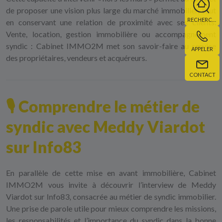
de proposer une vision plus large du marché immobilier, tout
RECHERCHE
en conservant une relation de proximité avec ses clients.
Vente, location, gestion immobilière ou accompagnement
syndic : Cabinet IMMO2M met son savoir-faire au service
APPELER
des propriétaires, vendeurs et acquéreurs.
CONTACT
🎙️ Comprendre le métier de
syndic avec Meddy Viardot
sur Info83
En parallèle de cette mise en avant immobilière, Cabinet
IMMO2M vous invite à découvrir l’interview de
Meddy
Viardot sur Info83
, consacrée au métier de syndic immobilier.
Une prise de parole utile pour mieux comprendre les missions,
les responsabilités et l’importance du syndic dans la bonne