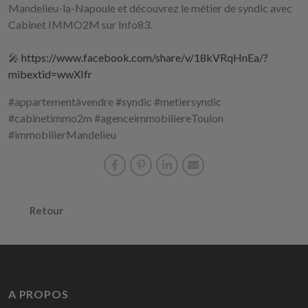
Mandelieu-la-Napoule et découvrez le métier de syndic avec
Cabinet IMMO2M sur Info83.
🎤
https://www.facebook.com/share/v/18kVRqHnEa/?
mibextid=wwXIfr
#appartementàvendre #syndic #metiersyndic
#cabinetimmo2m #agenceimmobiliereToulon
#immobilierMandelieu
Retour
A PROPOS